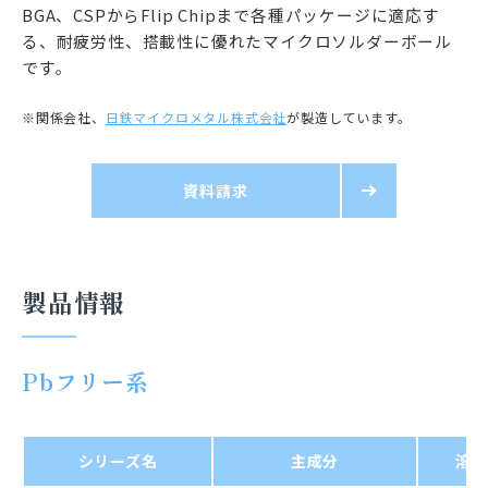
BGA、CSPからFlip Chipまで各種パッケージに適応す
る、耐疲労性、搭載性に優れたマイクロソルダーボール
です。
※関係会社、
日鉄マイクロメタル株式会社
が製造しています。
資料請求
製品情報
Pbフリー系
シリーズ名
主成分
溶解