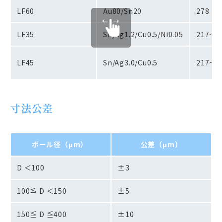
LF60
Au80/Sn20
278
LF35
Sn/Ag1.2/Cu0.5/Ni0.05
217～2
LF45
Sn/Ag3.0/Cu0.5
217～2
寸法公差
ボール径（μm）
公差（μm）
D ＜100
±3
100≦ D ＜150
±5
150≦ D ≦400
±10