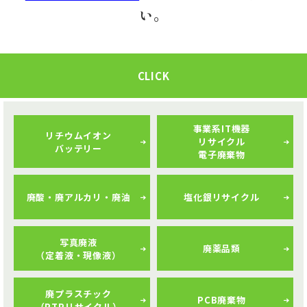
い。
English
繁體字
CLICK
事業系IT機器
リチウムイオン
リサイクル
バッテリー
電子廃棄物
廃酸・廃アルカリ・廃油
塩化銀リサイクル
写真廃液
廃薬品類
（定着液・現像液）
廃プラスチック
PCB廃棄物
（PTPリサイクル）